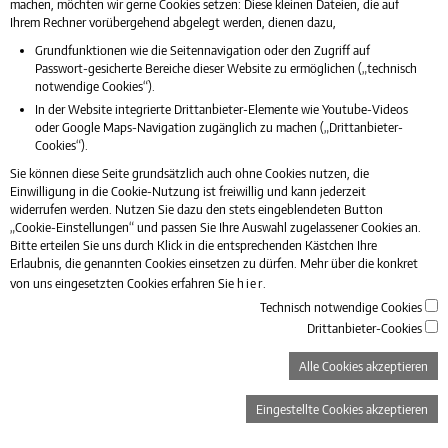
Besenstiel Pinot Grigio – Kabinett trocken
machen, möchten wir gerne Cookies setzen: Diese kleinen Dateien, die auf
Ihrem Rechner vorübergehend abgelegt werden, dienen dazu,
Auggener Schäf Gutedel – QbA trocken
Grundfunktionen wie die Seitennavigation oder den Zugriff auf
Bianco di Custoza – DOC Custoza
Passwort-gesicherte Bereiche dieser Website zu ermöglichen („technisch
Domaine Auriol – „Les Rivages“ Merlot IGP
notwendige Cookies“).
Poderj Montepulciano d’Abruzzo – DOC
In der Website integrierte Drittanbieter-Elemente wie Youtube-Videos
Primitivo IGP Salento – Mocavero
oder Google Maps-Navigation zugänglich zu machen („Drittanbieter-
Cookies“).
Spätburgunder Weißherbst – QbA mild
Rosé Les Rivages – VdF Domaine Auriol
Sie können diese Seite grundsätzlich auch ohne Cookies nutzen, die
Einwilligung in die Cookie-Nutzung ist freiwillig und kann jederzeit
Weinschorle aus obigen Weinen
widerrufen werden. Nutzen Sie dazu den stets eingeblendeten Button
„Cookie-Einstellungen“ und passen Sie Ihre Auswahl zugelassener Cookies an.
Bitte erteilen Sie uns durch Klick in die entsprechenden Kästchen Ihre
Erlaubnis, die genannten Cookies einsetzen zu dürfen. Mehr über die konkret
von uns eingesetzten Cookies erfahren Sie
hier
.
Technisch notwendige Cookies
Drittanbieter-Cookies
Alle Cookies akzeptieren
Eingestellte Cookies akzeptieren