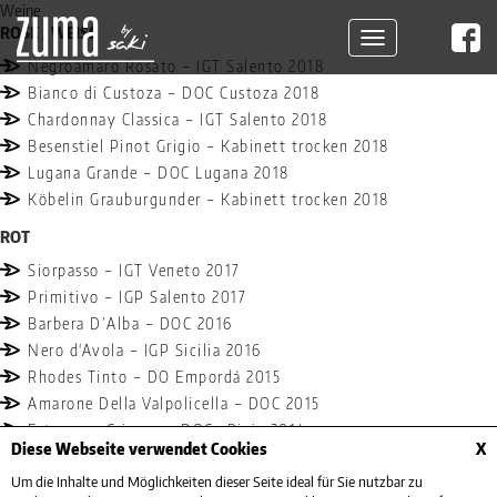
Weine
ROSÉ / WEISS
Toggle
navigation
Negroamaro Rosato – IGT Salento 2018
Bianco di Custoza – DOC Custoza 2018
Chardonnay Classica – IGT Salento 2018
Besenstiel Pinot Grigio – Kabinett trocken 2018
Lugana Grande – DOC Lugana 2018
Köbelin Grauburgunder – Kabinett trocken 2018
ROT
Siorpasso – IGT Veneto 2017
Primitivo – IGP Salento 2017
Barbera D´Alba – DOC 2016
Nero d‘Avola – IGP Sicilia 2016
Rhodes Tinto – DO Empordá 2015
Amarone Della Valpolicella – DOC 2015
Estraunza Crianza – DOCa Rioja 2014
Diese Webseite verwendet Cookies
X
OFFENE WEINE
Um die Inhalte und Möglichkeiten dieser Seite ideal für Sie nutzbar zu